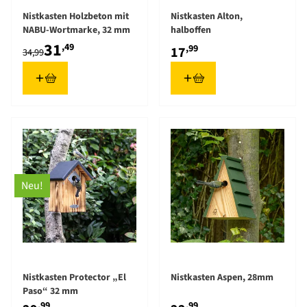
Nistkasten Holzbeton mit
Nistkasten Alton,
NABU-Wortmarke, 32 mm
halboffen
31
,49
,99
17
34,99
Neu!
Nistkasten Protector „El
Nistkasten Aspen, 28mm
Paso“ 32 mm
,99
,99