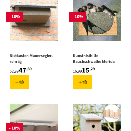
- 10%
- 10%
Nistkasten Mauersegler,
Kunstnisthilfe
schräg
Rauchschwalbe Merida
47
15
,69
,29
52,99
16,99
- 10%