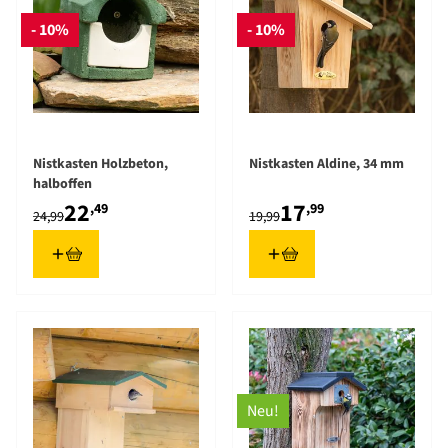
- 10%
- 10%
Nistkasten Holzbeton,
Nistkasten Aldine, 34 mm
halboffen
22
17
,49
,99
24,99
19,99
Neu!