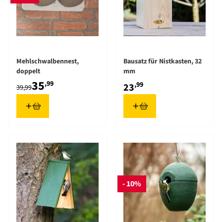
Mehlschwalbennest,
Bausatz für Nistkasten, 32
doppelt
mm
35
,99
,99
23
39,99
- 10%