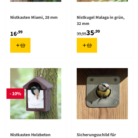
Nistkasten Miami, 28 mm
Nistkugel Malaga in grün,
32 mm
35
,99
,99
16
39,99
- 10%
Nistkasten Holzbeton
Sicherungsschild für