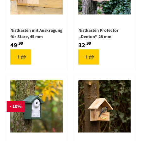
Nistkasten mit Auskragung
Nistkasten Protector
für Stare, 45 mm
„Denton“ 28 mm
,99
,99
49
32
- 10%