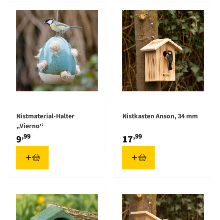
Nistmaterial-Halter
Nistkasten Anson, 34 mm
„Vierno“
,99
,99
9
17