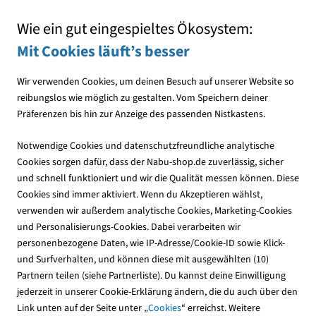
Mit jedem Einkauf den NABU unterstützen
Wie ein gut eingespieltes Ökosystem:
Mit Cookies läuft’s besser
Wir verwenden Cookies, um deinen Besuch auf unserer Website so
reibungslos wie möglich zu gestalten. Vom Speichern deiner
Präferenzen bis hin zur Anzeige des passenden Nistkastens.
Notwendige Cookies und datenschutzfreundliche analytische
Cookies sorgen dafür, dass der Nabu-shop.de zuverlässig, sicher
und schnell funktioniert und wir die Qualität messen können. Diese
Nistkästen
Cookies sind immer aktiviert. Wenn du Akzeptieren wählst,
verwenden wir außerdem analytische Cookies, Marketing-Cookies
Künstliche Nisthilfen bieten dringend benötigte
und Personalisierungs-Cookies. Dabei verarbeiten wir
Ersatzquartiere und unterstützen die Artenvielfalt in Garten,
personenbezogene Daten, wie IP-Adresse/Cookie-ID sowie Klick-
Park oder auf dem Balkon.
und Surfverhalten, und können diese mit ausgewählten (10)
Partnern teilen (siehe Partnerliste). Du kannst deine Einwilligung
jederzeit in unserer Cookie-Erklärung ändern, die du auch über den
45
Produkte
Link unten auf der Seite unter „
Cookies
“ erreichst. Weitere