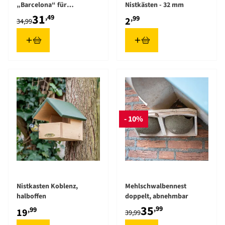
„Barcelona“ für
Nistkästen - 32 mm
Halbhöhlenbrüter, braun
31
,49
,99
2
34,99
- 10%
Nistkasten Koblenz,
Mehlschwalbennest
halboffen
doppelt, abnehmbar
35
,99
,99
19
39,99