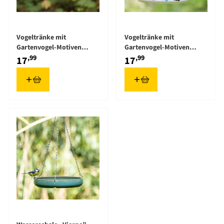
Vogeltränke mit
Vogeltränke mit
Gartenvogel-Motiven
Gartenvogel-Motiven
(Elwin van der Kolk)
(Myrte)
,99
,99
17
17