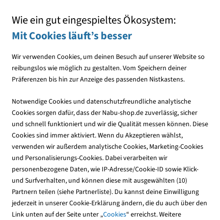
Mit jedem Einkauf den NABU unterstützen
Wie ein gut eingespieltes Ökosystem:
Mit Cookies läuft’s besser
Wir verwenden Cookies, um deinen Besuch auf unserer Website so
reibungslos wie möglich zu gestalten. Vom Speichern deiner
Präferenzen bis hin zur Anzeige des passenden Nistkastens.
Vogelfutterhäuser
Notwendige Cookies und datenschutzfreundliche analytische
Cookies sorgen dafür, dass der Nabu-shop.de zuverlässig, sicher
und schnell funktioniert und wir die Qualität messen können. Diese
Vogeltränken
Cookies sind immer aktiviert. Wenn du Akzeptieren wählst,
verwenden wir außerdem analytische Cookies, Marketing-Cookies
Vogeltränken sind essenzielle Elemente im naturnahen
und Personalisierungs-Cookies. Dabei verarbeiten wir
Garten – besonders in heißen oder trockenen Phasen. Sie
personenbezogene Daten, wie IP-Adresse/Cookie-ID sowie Klick-
versorgen Vögel mit Trinkwasser und
Mehr lesen
und Surfverhalten, und können diese mit ausgewählten (10)
Partnern teilen (siehe Partnerliste). Du kannst deine Einwilligung
jederzeit in unserer Cookie-Erklärung ändern, die du auch über den
9
Produkte
Link unten auf der Seite unter „
Cookies
“ erreichst. Weitere