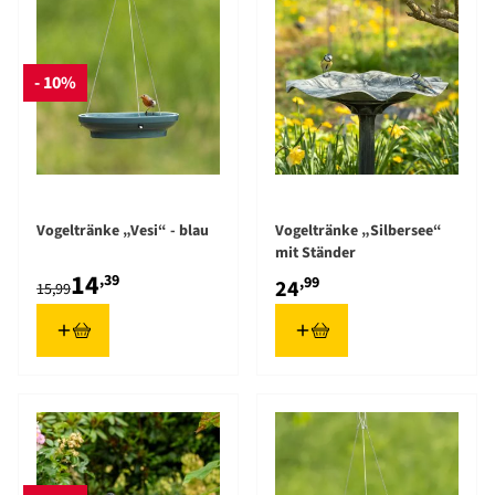
- 10%
Vogeltränke „Vesi“ - blau
Vogeltränke „Silbersee“
mit Ständer
14
,39
,99
24
15,99