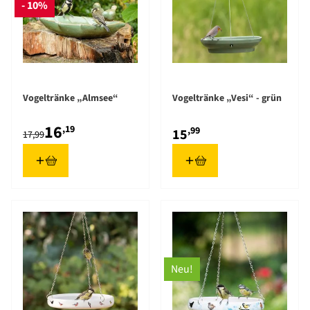
- 10%
Vogeltränke „Almsee“
Vogeltränke „Vesi“ - grün
16
,19
,99
15
17,99
Neu!