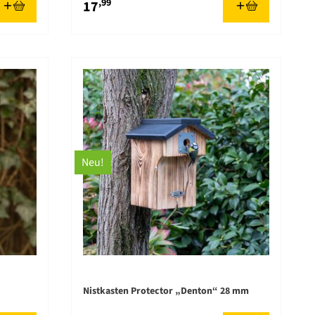
,99
17
Neu!
Nistkasten Protector „Denton“ 28 mm