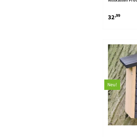
Nistkasten Pro
,99
32
Neu!