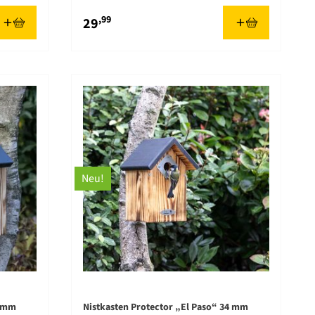
,99
29
Neu!
8 mm
Nistkasten Protector „El Paso“ 34 mm