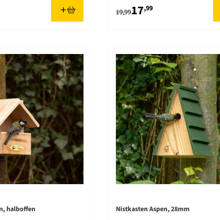
17
,99
19,99
n, halboffen
Nistkasten Aspen, 28mm