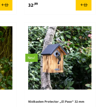
,99
32
Neu!
Nistkasten Protector „El Paso“ 32 mm