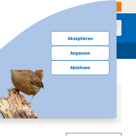
denservice
Aktiven-Shop
NABU-Website
Spenden & Mitmachen
Anmelden
Warenkorb
Akzeptieren
schenke
Publikationen
Neu & Angebote
Anpassen
Ablehnen
en Vögeln ein angenehmes Raumklima schafft.