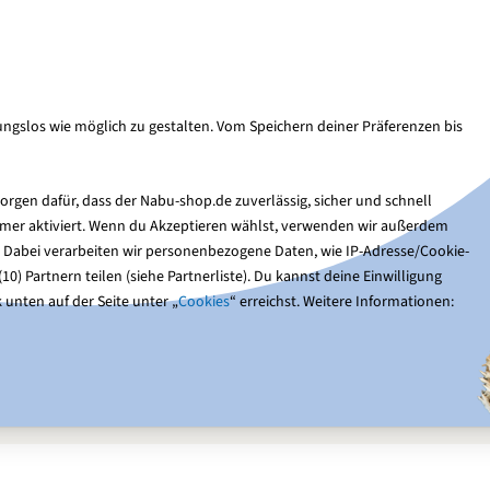
Kun
Suche
ngslos wie möglich zu gestalten. Vom Speichern deiner Präferenzen bis
Nistkästen
Gartentiere
Optik & Bücher
Ge
rgen dafür, dass der Nabu-shop.de zuverlässig, sicher und schnell
immer aktiviert. Wenn du Akzeptieren wählst, verwenden wir außerdem
. Dabei verarbeiten wir personenbezogene Daten, wie IP-Adresse/Cookie-
0) Partnern teilen (siehe Partnerliste). Du kannst deine Einwilligung
 unten auf der Seite unter „
Cookies
“ erreichst. Weitere Informationen:
-Nistkästen
n natürliches Material, das gute Isolationseigenschaften hat und d