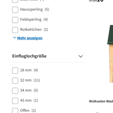
17,99
Haussperling
(5)
Feldsperling
(4)
Rotkehlchen
(2)
Mehr anzeigen
Einfluglochgröße
28 mm
(4)
32 mm
(11)
34 mm
(5)
45 mm
(1)
Nistkasten Was
Offen
(2)