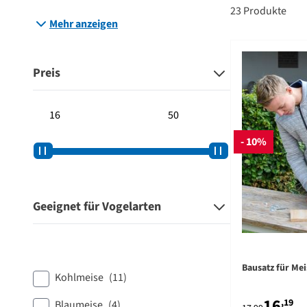
23
Produkte
Mehr anzeigen
Preis
Minimum prijs
Maximum prijs
- 10%
Geeignet für Vogelarten
Bausatz für Me
Kohlmeise
(11)
16
,19
Blaumeise
(4)