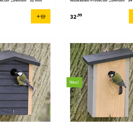
tector „Denton“ 32 mm
Nistkasten Protector „Denton“ 3
,99
32
Neu!