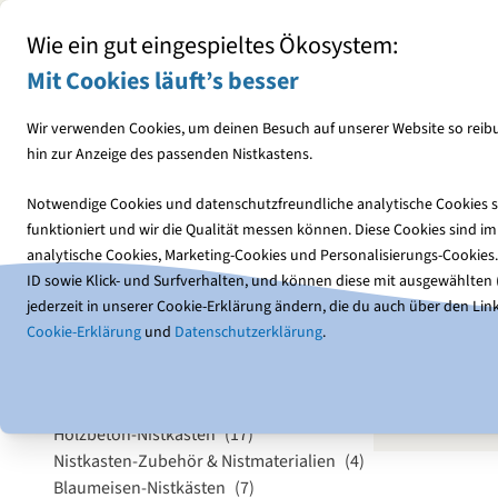
Mit jedem Einkauf den NABU unterstützen
Wie ein gut eingespieltes Ökosystem:
Mit Cookies läuft’s besser
Wir verwenden Cookies, um deinen Besuch auf unserer Website so reibu
hin zur Anzeige des passenden Nistkastens.
Vogelfutter
Futterhäuser
Notwendige Cookies und datenschutzfreundliche analytische Cookies so
funktioniert und wir die Qualität messen können. Diese Cookies sind 
Nistkästen
Holz-Nistkästen
analytische Cookies, Marketing-Cookies und Personalisierungs-Cookies
ID sowie Klick- und Surfverhalten, und können diese mit ausgewählten (1
jederzeit in unserer Cookie-Erklärung ändern, die du auch über den Link
Kategorie
Cookie-Erklärung
und
Datenschutzerklärung
.
Holz
Feldsperling-Nistkästen
(20)
Holz ist ei
Holz-Nistkästen
(23)
Holzbeton-Nistkästen
(17)
Nistkasten-Zubehör & Nistmaterialien
(4)
Blaumeisen-Nistkästen
(7)