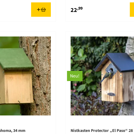
,99
22
Neu!
lahoma, 34 mm
Nistkasten Protector „El Paso“ 2