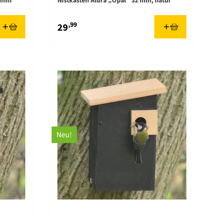
4 mm
Nistkasten Alura „Opal“ 32 mm, natur
,99
29
Neu!