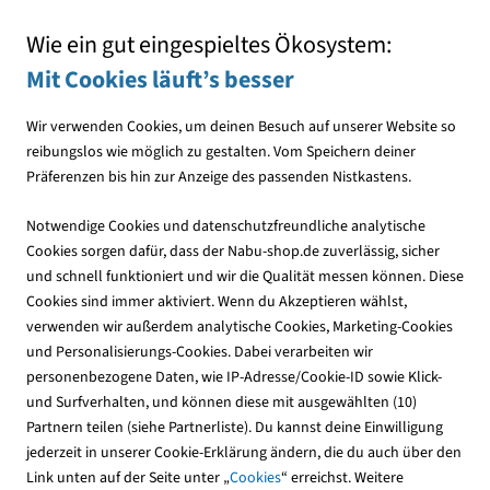
Mit jedem Einkauf den NABU unterstützen
Wie ein gut eingespieltes Ökosystem:
Mit Cookies läuft’s besser
Wir verwenden Cookies, um deinen Besuch auf unserer Website so
reibungslos wie möglich zu gestalten. Vom Speichern deiner
Präferenzen bis hin zur Anzeige des passenden Nistkastens.
Spenden ist vielfältig
Spenden
Notwendige Cookies und datenschutzfreundliche analytische
Cookies sorgen dafür, dass der Nabu-shop.de zuverlässig, sicher
Unter dem Motto „für Mensch und Natur“ engagiert sich beim
und schnell funktioniert und wir die Qualität messen können. Diese
NABU eine beeindruckende Schar ehrenamtlicher Helferinnen
Cookies sind immer aktiviert. Wenn du Akzeptieren wählst,
und Helfer. Rund 37.000 Bürgerinnen und Bürger leisten pro
verwenden wir außerdem analytische Cookies, Marketing-Cookies
Jahr gemeinsam drei Millionen Stunden freiwillige und
und Personalisierungs-Cookies. Dabei verarbeiten wir
uneigennützige Arbeit für unsere Natur und Umwelt. So kann
personenbezogene Daten, wie IP-Adresse/Cookie-ID sowie Klick-
der NABU zwischen Ostsee und Alpen Tausende Projekte zum
und Surfverhalten, und können diese mit ausgewählten (10)
Wohle von Pflanzen, Tieren und ihren Lebensräumen
Partnern teilen (siehe Partnerliste). Du kannst deine Einwilligung
verwirklichen.
jederzeit in unserer Cookie-Erklärung ändern, die du auch über den
Link unten auf der Seite unter „
Cookies
“ erreichst. Weitere