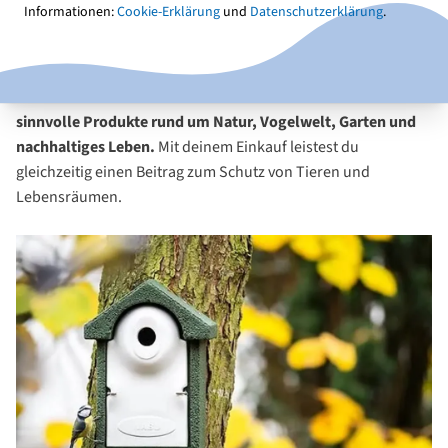
Informationen:
Cookie-Erklärung
und
Datenschutzerklärung
.
arbeiten wir vertrauensvoll miteinander.
Der NABU-Shop ist gedacht für Menschen, die die Vielfalt der
Natur lieben und aktiv unterstützen wollen. Bei uns findest
sinnvolle Produkte rund um Natur, Vogelwelt, Garten und
nachhaltiges Leben.
Mit deinem Einkauf leistest du
gleichzeitig einen Beitrag zum Schutz von Tieren und
Lebensräumen.