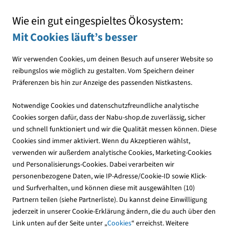
Mit jedem Einkauf den NABU unterstützen
Wie ein gut eingespieltes Ökosystem:
Mit Cookies läuft’s besser
Wir verwenden Cookies, um deinen Besuch auf unserer Website so
reibungslos wie möglich zu gestalten. Vom Speichern deiner
Präferenzen bis hin zur Anzeige des passenden Nistkastens.
Wir über uns
Willkommen im NABU-
Notwendige Cookies und datenschutzfreundliche analytische
Cookies sorgen dafür, dass der Nabu-shop.de zuverlässig, sicher
Shop
und schnell funktioniert und wir die Qualität messen können. Diese
Cookies sind immer aktiviert. Wenn du Akzeptieren wählst,
verwenden wir außerdem analytische Cookies, Marketing-Cookies
Zusammenarbeit NABU und CJ WildBird Foods Europe BV
und Personalisierungs-Cookies. Dabei verarbeiten wir
personenbezogene Daten, wie IP-Adresse/Cookie-ID sowie Klick-
und Surfverhalten, und können diese mit ausgewählten (10)
Natur bewahren und Zukunft sichern, das kann niemand
Partnern teilen (siehe Partnerliste). Du kannst deine Einwilligung
allein. Deshalb freuen wir uns über starke und engagierte
jederzeit in unserer Cookie-Erklärung ändern, die du auch über den
Partner wie CJ WildBird Foods Europe BV, denen Natur- und
Link unten auf der Seite unter „
Cookies
“ erreichst. Weitere
Tierschutz genau wie uns am Herzen liegt. Seit über 20 Jahren