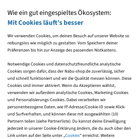
Mit jedem Einkauf den NABU unterstützen
Wie ein gut eingespieltes Ökosystem:
Mit Cookies läuft’s besser
Wir verwenden Cookies, um deinen Besuch auf unserer Website so
reibungslos wie möglich zu gestalten. Vom Speichern deiner
Präferenzen bis hin zur Anzeige des passenden Nistkastens.
Publikationen
NABU-Publikationen
Aktionen & Projekte
Notwendige Cookies und datenschutzfreundliche analytische
Cookies sorgen dafür, dass der Nabu-shop.de zuverlässig, sicher
und schnell funktioniert und wir die Qualität messen können. Diese
Coastal Cleanup Day – der NABU
Cookies sind immer aktiviert. Wenn du Akzeptieren wählst,
räumt auf
verwenden wir außerdem analytische Cookies, Marketing-Cookies
und Personalisierungs-Cookies. Dabei verarbeiten wir
Seit 30 Jahren ruft die US Umweltorganisation Ocean
personenbezogene Daten, wie IP-Adresse/Cookie-ID sowie Klick-
Conservancy zur größten freiwilligen Meeresschutzaktion auf
und Surfverhalten, und können diese mit ausgewählten (10)
– dem International Coastal Cleanu
Mehr lesen
Partnern teilen (siehe Partnerliste). Du kannst deine Einwilligung
jederzeit in unserer Cookie-Erklärung ändern, die du auch über den
Link unten auf der Seite unter „
Cookies
“ erreichst. Weitere