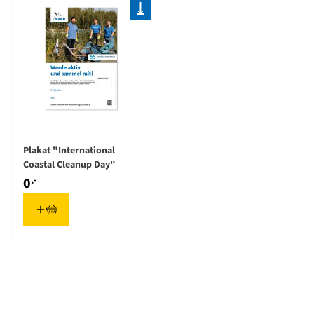
⤓
Plakat "International
Coastal Cleanup Day"
,-
0