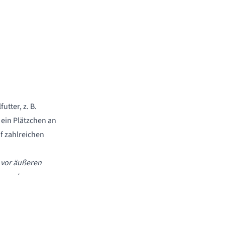
tter, z. B.
ein Plätzchen an
f zahlreichen
 vor äußeren
 es vorkommen,
ängeschlingen ins
geschützten Ort.