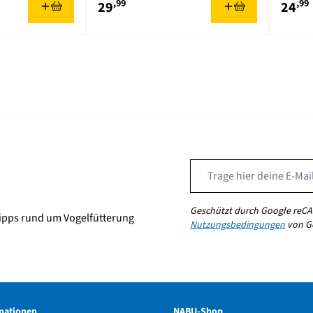
,99
,99
29
24
Geschützt durch Google reCA
ipps rund um Vogelfütterung
Nutzungsbedingungen
von Go
mationen
NABU-Shop