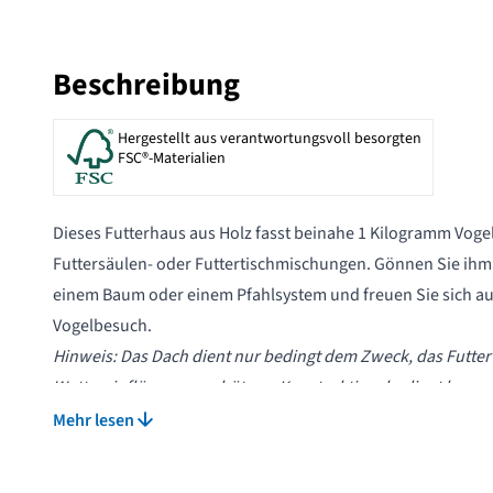
Beschreibung
Hergestellt aus verantwortungsvoll besorgten
FSC®-Materialien
Dieses Futterhaus aus Holz fasst beinahe 1 Kilogramm Vogelfu
Futtersäulen- oder Futtertischmischungen. Gönnen Sie ihm 
einem Baum oder einem Pfahlsystem und freuen Sie sich au
Vogelbesuch.
Hinweis: Das Dach dient nur bedingt dem Zweck, das Futter
Wettereinflüssen zu schützen. Konstruktionsbedingt kann
dass bei starkem, anhaltenden Regen Wasser über die Aufh
Mehr lesen
Innere gelangt. Hänge das Futterhaus im Idealfall an einen 