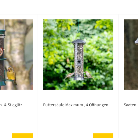
 on the options chosen on the product page
- & Stieglitz-
Futtersäule Maximum , 4 Öffnungen
Saaten-