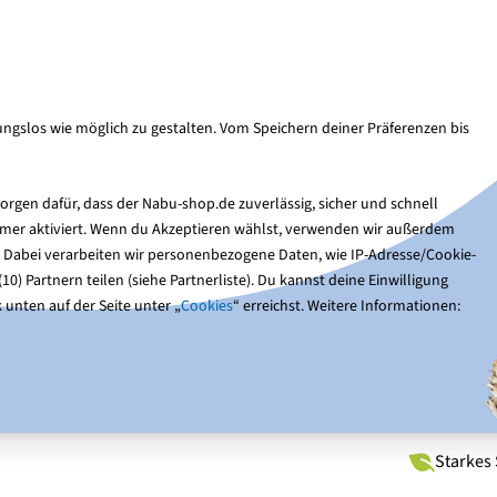
Kun
Suche
ngslos wie möglich zu gestalten. Vom Speichern deiner Präferenzen bis
Nistkästen
Gartentiere
Optik & Bücher
Ge
rgen dafür, dass der Nabu-shop.de zuverlässig, sicher und schnell
immer aktiviert. Wenn du Akzeptieren wählst, verwenden wir außerdem
 Reno
. Dabei verarbeiten wir personenbezogene Daten, wie IP-Adresse/Cookie-
0) Partnern teilen (siehe Partnerliste). Du kannst deine Einwilligung
 unten auf der Seite unter „
Cookies
“ erreichst. Weitere Informationen:
Futte
-10%
Einfach
Starkes 