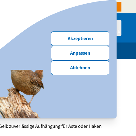
denservice
Aktiven-Shop
NABU-Website
Spenden & Mitmachen
Anmelden
Warenkorb
Akzeptieren
schenke
Publikationen
Neu & Angebote
Anpassen
Ablehnen
rhaus Reno
 nachfüllen: Dach anheben und befüllen
Seil: zuverlässige Aufhängung für Äste oder Haken