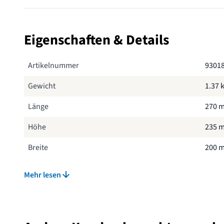
Eigenschaften & Details
Artikelnummer
9301
Gewicht
1.37 
Länge
270 
Höhe
235 
Breite
200 
Marke
NABU
Mehr lesen
Material
Holz 
Farbe
Grün,