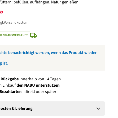
füttern: befüllen, aufhängen, Natur genießen
49
gl.
Versandkosten
END AUSVERKAUFT
ige mich, wenn das Produkt wieder auf Lager ist:
chte benachrichtigt werden, wenn das Produkt wieder
Eintragen
g ist.
e Rückgabe
innerhalb von 14 Tagen
m Einkauf
den NABU unterstützen
 Bezahlarten
- direkt oder später
osten & Lieferung