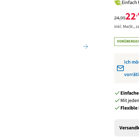
Einfach 
22
,
24,99
inkl. MwSt., zz
VORÜBERGEH
Benachricht
Ich mö
vorräti
Einfach
Mit jede
Flexible
Versandk