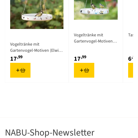
Garten.
Das Spiel findet sowohl in Fachkreisen als auch bei den
zahlreichen Kund*innen viel Anerkennung.
Vogeltränke mit
Tass
Gartenvogel-Motiven
Vogeltränke mit
(Myrte)
Gartenvogel-Motiven (Elwin
van der Kolk)
,99
,99
,99
17
17
6
NABU-Shop-Newsletter