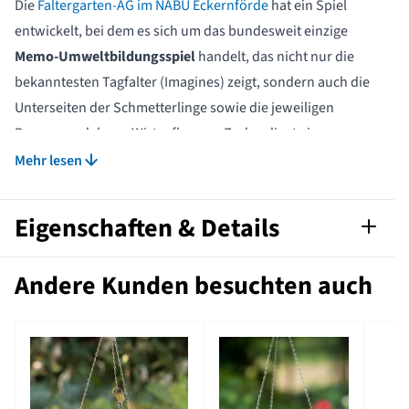
Die
Faltergarten-AG im NABU Eckernförde
hat ein Spiel
entwickelt, bei dem es sich um das bundesweit einzige
Memo-Umweltbildungsspiel
handelt, das nicht nur die
bekanntesten Tagfalter (Imagines) zeigt, sondern auch die
Unterseiten der Schmetterlinge sowie die jeweiligen
Raupen und deren Wirtspflanzen. Zudem liegt ein
ausführliches Begleitheft
bei, das neben einer
Mehr lesen
Spielanleitung Infos gibt über die Biologie der Arten und
ihre Förderung im eigenen Garten. Es können 16 häufige
Eigenschaften & Details
einheimische Tagfalterarten spielerisch kennen gelernt
werden.
Artikelnummer
104950115
Andere Kunden besuchten auch
Ein Spiel für die ganze Familie - besonders aber für die
Jüngsten, deren Liebe zu den zauberhaften zarten
Marke
NABU
Mitgeschöpfen geweckt werden soll. Daneben ist es ein
Schritt zur
Vertiefung der Artenkenntnisse
für alle
Mitspielenden und ein
Beitrag zum Artenschutz
im eigenen