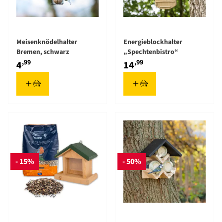
Meisenknödelhalter
Energieblockhalter
Bremen, schwarz
„Spechtenbistro“
,99
,99
4
14
- 15%
- 50%
The price depends on the options chosen on the product pag