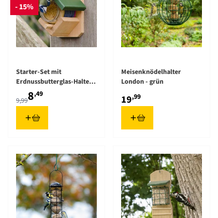
- 15%
The price depends on the options chosen on the product pag
Starter-Set mit
Meisenknödelhalter
Erdnussbutterglas-Halter
London - grün
„Dublin“ inklusive
8
,49
,99
19
9,99
Erdnussbutter