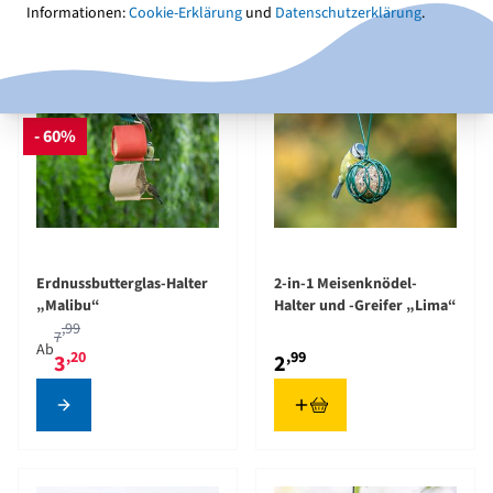
Informationen:
Cookie-Erklärung
und
Datenschutzerklärung
.
- 60%
The price depends on the options chosen on the product pag
Erdnussbutterglas-Halter
2-in-1 Meisenknödel-
„Malibu“
Halter und -Greifer „Lima“
,99
7
Ab
,20
,99
3
2
Konfigurieren