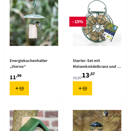
- 15%
The price depends on the opt
Energiekuchenhalter
Starter-Set mit
„Vierno“
Meisenknödelkranz und 12
Meisenknödeln
13
,57
,99
11
15,97