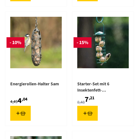
- 10%
- 15%
The price depends on the opt
Energierollen-Halter Sam
Starter-Set mit 6
Insektenfett-
Meisenknödeln und Halter
7
,21
4
,04
4,49
8,48