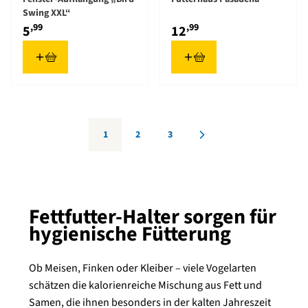
Swing XXL“
,99
,99
5
12
1
2
3
Sie lesen gerade die Seite
Seite
Seite
Fettfutter-Halter sorgen für
hygienische Fütterung
Ob Meisen, Finken oder Kleiber – viele Vogelarten
schätzen die kalorienreiche Mischung aus Fett und
Samen, die ihnen besonders in der kalten Jahreszeit