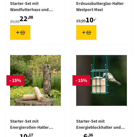
Starter-Set mit
Erdnussbutterglas-Halter
Wandfutterhaus und
Westport Maxi
Sommerfutter
22
,08
10
,-
19,99
25,98
- 15%
- 15%
The price depends on the options chosen on the product pag
The price depends on the opt
Starter-Set mit
Starter-Set mit
Energierollen-Halter
Energieblockhalter und
"Sam" und 3
einem Fettblock
10
6
,17
,36