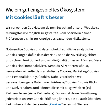
Mit jedem Einkauf den NABU unterstützen
Wie ein gut eingespieltes Ökosystem:
Mit Cookies läuft’s besser
Wir verwenden Cookies, um deinen Besuch auf unserer Website so
reibungslos wie möglich zu gestalten. Vom Speichern deiner
Präferenzen bis hin zur Anzeige des passenden Nistkastens.
Vogelfutterhäuser
Notwendige Cookies und datenschutzfreundliche analytische
Cookies sorgen dafür, dass der Nabu-shop.de zuverlässig, sicher
und schnell funktioniert und wir die Qualität messen können. Diese
Halter für Fettfutter
Cookies sind immer aktiviert. Wenn du Akzeptieren wählst,
verwenden wir außerdem analytische Cookies, Marketing-Cookies
Fettfutter-Halter sind eine hervorragende Ergänzung in der
und Personalisierungs-Cookies. Dabei verarbeiten wir
Winterfütterung und ermöglichen eine hygienische und
personenbezogene Daten, wie IP-Adresse/Cookie-ID sowie Klick-
artgerechte Fütterung.
und Surfverhalten, und können diese mit ausgewählten (10)
Partnern teilen (siehe Partnerliste). Du kannst deine Einwilligung
jederzeit in unserer Cookie-Erklärung ändern, die du auch über den
52
Produkte
Link unten auf der Seite unter „
Cookies
“ erreichst. Weitere