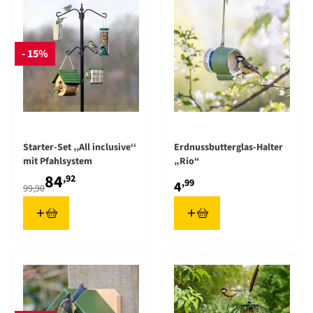
- 15%
The price depends on the options chosen on the product pag
Starter-Set ‚‚All inclusive‘‘
Erdnussbutterglas-Halter
mit Pfahlsystem
„Rio“
84
,92
,99
4
99,90