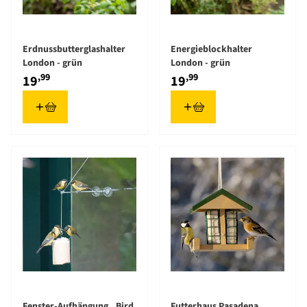
Erdnussbutterglashalter
Energieblockhalter
London - grün
London - grün
,99
,99
19
19
Fenster-Aufhängung „Bird
Futterhaus Pasadena