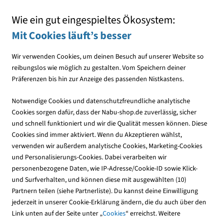
Mit jedem Einkauf den NABU unterstützen
Wie ein gut eingespieltes Ökosystem:
Mit Cookies läuft’s besser
Wir verwenden Cookies, um deinen Besuch auf unserer Website so
reibungslos wie möglich zu gestalten. Vom Speichern deiner
Präferenzen bis hin zur Anzeige des passenden Nistkastens.
Nistkästen
Notwendige Cookies und datenschutzfreundliche analytische
Cookies sorgen dafür, dass der Nabu-shop.de zuverlässig, sicher
und schnell funktioniert und wir die Qualität messen können. Diese
Nistkasten-Zubehör &
Cookies sind immer aktiviert. Wenn du Akzeptieren wählst,
Nistmaterialien
verwenden wir außerdem analytische Cookies, Marketing-Cookies
und Personalisierungs-Cookies. Dabei verarbeiten wir
personenbezogene Daten, wie IP-Adresse/Cookie-ID sowie Klick-
und Surfverhalten, und können diese mit ausgewählten (10)
4
Produkte
Partnern teilen (siehe Partnerliste). Du kannst deine Einwilligung
jederzeit in unserer Cookie-Erklärung ändern, die du auch über den
Link unten auf der Seite unter „
Cookies
“ erreichst. Weitere