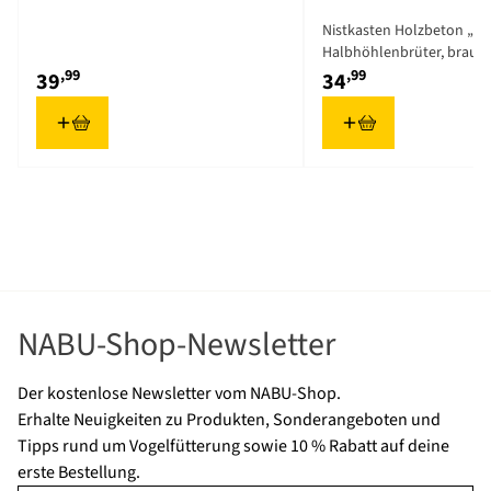
Material
Holz (FSC® 100%),
um Parasitenbefall zu vermeiden.
Nistkasten Holzbeton „Ba
Woodstone
Kontrolle: Regelmäßig auf Stabilität und Unversehrtheit
Halbhöhlenbrüter, braun
,99
,99
prüfen.
39
34
Farbe
Grau
Schutz: Optionales Kotbrett anbringen, um die Umgebung
sauber zu halten.
NABU-Shop-Newsletter
Der kostenlose Newsletter vom NABU-Shop.
Erhalte Neuigkeiten zu Produkten, Sonderangeboten und
Tipps rund um Vogelfütterung sowie 10 % Rabatt auf deine
erste Bestellung.