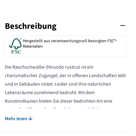
Beschreibung
Hergestellt aus verantwortungsvoll besorgten FSC®-
Materialien
Die Rauchschwalbe (Hirundo rustica) ist ein
charismatischer Zugvogel, der in offenen Landschaften lebt
und in Gebäuden nistet. Leider sind ihre natürlichen
Lebensräume zunehmend bedroht. Mit dem
Kunstnistkasten bieten Sie dieser bedrohten Art eine
wertvolle Hilfe, um ihre Population zu stabilisieren.
Rauchschwalben nisten vorzugsweise im Inneren von
Mehr lesen
Stallgebäuden. Das Kunstnest sollte in einer offenen
Scheune oder Stall angebracht werden und für die