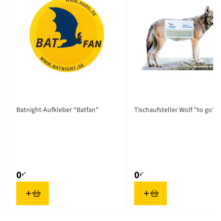
Sprache
Deutsch
Marke
NABU
Batnight-Aufkleber “Batfan"
Tischaufsteller Wolf "to go"
,-
,-
0
0