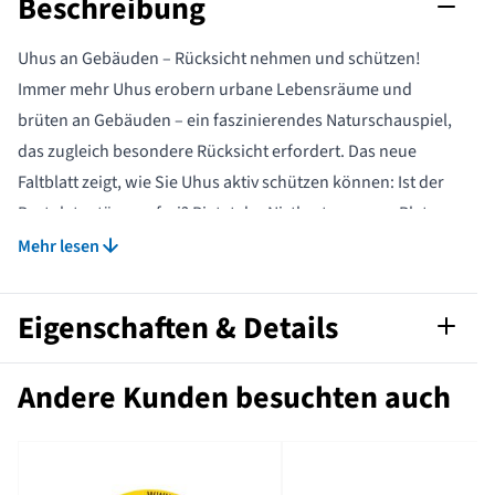
Beschreibung
Uhus an Gebäuden – Rücksicht nehmen und schützen!
Immer mehr Uhus erobern urbane Lebensräume und
brüten an Gebäuden – ein faszinierendes Naturschauspiel,
das zugleich besondere Rücksicht erfordert. Das neue
Faltblatt zeigt, wie Sie Uhus aktiv schützen können: Ist der
Brutplatz störungsfrei? Bietet der Nistkasten genug Platz
für Jungvögel und Altvogel? Welche Faustregeln sind zu
Mehr lesen
beachten? Auf 8 kompakten Seiten im DIN-lang-Format
erfahren Sie alles Wichtige zu Lebensraum, Gefährdung
Eigenschaften & Details
und Schutzmaßnahmen – inklusive Ansprechpartnern und
Kontaktdaten. Besonders gefährdet ist der Nachwuchs:
Artikelnummer
502710115
Andere Kunden besuchten auch
Störungen, Absturzgefahr und fehlende Rückzugsräume
können lebensbedrohlich sein. Helfen Sie mit, die
Format nach
A5
DIN
heimlichen Jäger der Nacht sicher groß werden zu lassen!