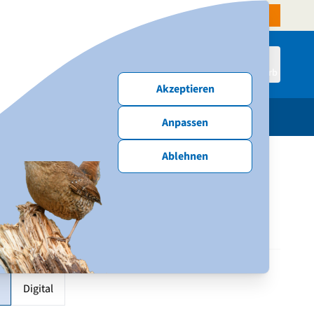
denservice
Aktiven-Shop
NABU-Website
Spenden & Mitmachen
Anmelden
Warenkorb
Akzeptieren
schenke
Publikationen
Neu & Angebote
Anpassen
Ablehnen
ello Fledermäuse
 Option
Digital