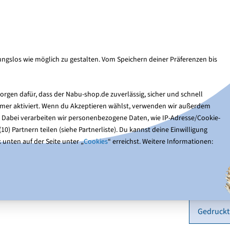
Kun
Suche
ngslos wie möglich zu gestalten. Vom Speichern deiner Präferenzen bis
Nistkästen
Gartentiere
Optik & Bücher
Ge
rgen dafür, dass der Nabu-shop.de zuverlässig, sicher und schnell
immer aktiviert. Wenn du Akzeptieren wählst, verwenden wir außerdem
kte
Batnight - Fledermäuse vor der Haustür
Leporello Fledermäuse
. Dabei verarbeiten wir personenbezogene Daten, wie IP-Adresse/Cookie-
0) Partnern teilen (siehe Partnerliste). Du kannst deine Einwilligung
 unten auf der Seite unter „
Cookies
“ erreichst. Weitere Informationen:
Lepor
Wähle eine
Gedruckt