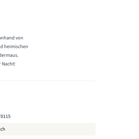
 anhand von
and heimischen
edermaus.
 Nacht!
70115
sch