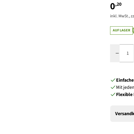
0
,20
inkl. MwSt., zz
AUF LAGER
Menge
Einfach
Mit jede
Flexible
Versandk