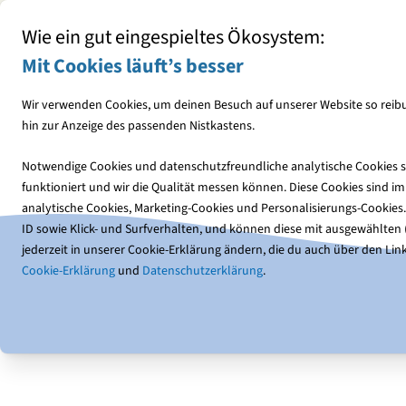
Mit jedem Einkauf den NABU unterstützen
Wie ein gut eingespieltes Ökosystem:
Mit Cookies läuft’s besser
Wir verwenden Cookies, um deinen Besuch auf unserer Website so reibu
hin zur Anzeige des passenden Nistkastens.
Vogelfutter
Futterhäuser
Notwendige Cookies und datenschutzfreundliche analytische Cookies so
funktioniert und wir die Qualität messen können. Diese Cookies sind 
Publikationen
NABU-Publikationen
Aktionen & Proje
analytische Cookies, Marketing-Cookies und Personalisierungs-Cookies
ID sowie Klick- und Surfverhalten, und können diese mit ausgewählten (1
jederzeit in unserer Cookie-Erklärung ändern, die du auch über den Link
Cookie-Erklärung
und
Datenschutzerklärung
.