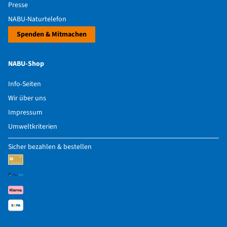
platzsparend einzeln transportiert werden);
Presse
einfaches Scharfstellen dank nebeneinanderliegender
NABU-Naturtelefon
Fokussier- und Zoomringe;
Spenden & Mitmachen
integrierte ausziehbare Sonnenblende;
Gummiarmierung für beste Griffigkeit, Stoßdämpfung und
NABU-Shop
reduzierte Reflexion.
Info-Seiten
Wir über uns
Impressum
Umweltkriterien
Sicher bezahlen & bestellen