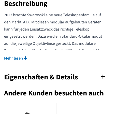
Beschreibung
2012 brachte Swarovski eine neue Teleskopenfamilie auf
den Markt: ATX. Mit diesen modular aufgebauten Geräten
kann für jeden Einsatzzweck das richtige Teleskop
eingesetzt werden. Dazu wird ein Standard-Okularmodul
auf die jeweilige Objektivlinse gesteckt. Das modulare
Design bietet unübertroffene Flexibilität und die perfekte
Lösung für jede Beobachtungssituation. Die folgenden drei
Mehr lesen
Objektive zum Aufstecken sind erhältlich:
das kompakte 65 mm,
Eigenschaften & Details
das Standardobjektiv: 85 mm,
das extrem lichtstarke 95 mm.
Artikelnummer
961800120
Andere Kunden besuchten auch
Dem System liegt die SWAROVISION-Technologie zugrunde:
sehr klares HD-Glas für die schönsten Details ohne
Garantie
10 years
Farbabweichungen. Daneben verfügt das Modul wie auch
Stickstoffgefüllt
nein