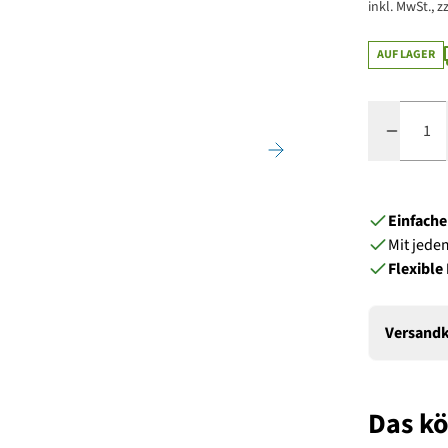
inkl. MwSt., zz
AUF LAGER
Menge
Einfach
Mit jede
Flexible
Versandk
Das kö