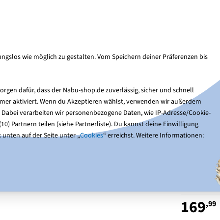
Kun
Suche
ngslos wie möglich zu gestalten. Vom Speichern deiner Präferenzen bis
Nistkästen
Gartentiere
Optik & Bücher
Ge
rgen dafür, dass der Nabu-shop.de zuverlässig, sicher und schnell
immer aktiviert. Wenn du Akzeptieren wählst, verwenden wir außerdem
ographers Square Hide
. Dabei verarbeiten wir personenbezogene Daten, wie IP-Adresse/Cookie-
0) Partnern teilen (siehe Partnerliste). Du kannst deine Einwilligung
 unten auf der Seite unter „
Cookies
“ erreichst. Weitere Informationen:
Tarnz
Photo
169
,99