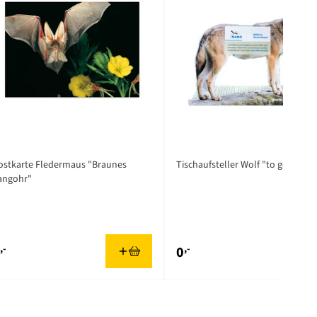
ostkarte Fledermaus "Braunes
Tischaufsteller Wolf "to go"
angohr"
,-
,-
0