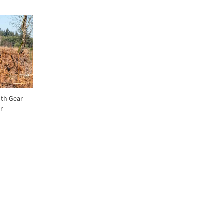
lth Gear
r