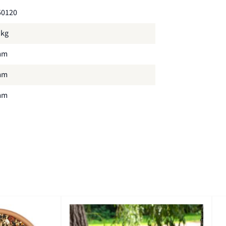
50120
 kg
mm
mm
mm
ck.
th Gear