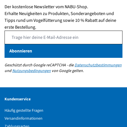
1.000 m
Der kostenlose Newsletter vom NABU-Shop.
Naheinstellgrenze
1.7 m
Erhalte Neuigkeiten zu Produkten, Sonderangeboten und
Tipps rund um Vogelfütterung sowie 10 % Rabatt auf deine
Augenabstand
22 mm
erste Bestellung.
Email Address
Austrittspupille
5.25 mm
Vergrößerung
8x
Abonnieren
Objektiv-Ø
42mm
Geschützt durch Google reCAPTCHA - die
Datenschutzbestimmungen
Brückentyp
Offen
und
Nutzungsbedingungen
von Google gelten.
Material
Metall, Gummi
Farbe
Schwarz
Kundenservice
Häufig gestellte Fragen
Versandinformationen
Zahlungsarten