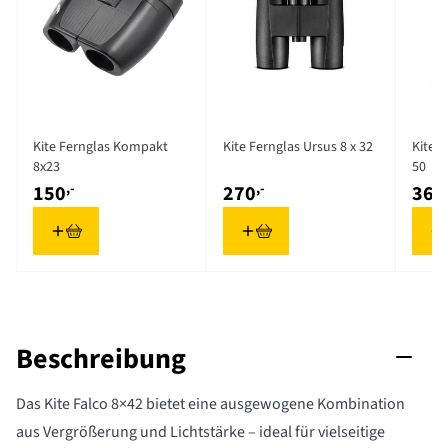
Kite Fernglas Kompakt
Kite Fernglas Ursus 8 x 32
Kite F
8x23
50
,-
,-
150
270
360
Beschreibung
Das Kite Falco 8×42 bietet eine ausgewogene Kombination
aus Vergrößerung und Lichtstärke – ideal für vielseitige