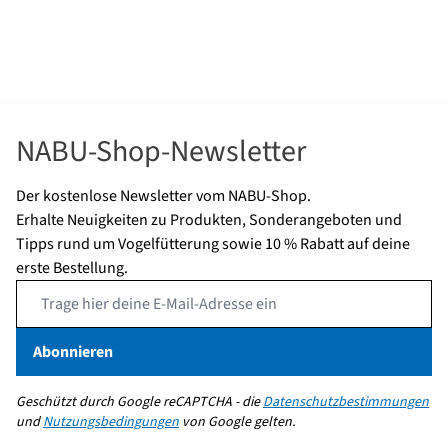
Breite
160 mm
Marke
CJ Wildlife
Vogelarten
Blaumeise, Kohlmeise,
Tannenmeise,
NABU-Shop-Newsletter
Haubenmeise, Buntspecht,
Grünspecht, Haussperling,
Der kostenlose Newsletter vom NABU-Shop.
Schwanzmeise,
Erhalte Neuigkeiten zu Produkten, Sonderangeboten und
Sumpfmeise, Kleiber, Star,
Tipps rund um Vogelfütterung sowie 10 % Rabatt auf deine
Weidenmeise
erste Bestellung.
Email Address
Abonnieren
Geschützt durch Google reCAPTCHA - die
Datenschutzbestimmungen
und
Nutzungsbedingungen
von Google gelten.