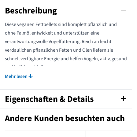
Beschreibung
Diese veganen Fettpellets sind komplett pflanzlich und
ohne Palmöl entwickelt und unterstützen eine
verantwortungsvolle Vogelfütterung. Reich an leicht
verdaulichen pflanzlichen Fetten und Ölen liefern sie
schnell verfügbare Energie und helfen Vögeln, aktiv, gesund
und kräftig zu bleiben.
Die ausgewogene Rezeptur deckt den täglichen
Mehr lesen
Nährstoffbedarf vieler Vogelarten – besonders in
anspruchsvollen Zeiten wie kalten Wintern oder bei
Eigenschaften & Details
geringem natürlichem Nahrungsangebot. Pflanzliche Fette
sind leichter verdaulich als tierische Fette und ermöglichen
Artikelnummer
112180119
Andere Kunden besuchten auch
eine schnelle Energieaufnahme. So bleiben Vögel in guter
Kondition und behalten ihre Vitalität.
Kalorien pro
422
100 g
Die Pellets sind einfach zu verwenden und sorgen für eine