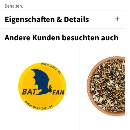
Behalten.
Eigenschaften & Details
Artikelnummer
553030115-D
Andere Kunden besuchten auch
Format nach
A3
DIN
Sprache
Deutsch
Format
PDF-Datei
Marke
NABU