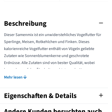
Beschreibung
Dieser Samenmix ist ein unwiderstehliches Vogelfutter für
Sperlinge, Meisen, Rotkehlchen und Finken. Dieses
kalorienreiche Vogelfutter enthält von Vögeln geliebte
Zutaten wie Sonnenblumenkerne und geschrotete
Erdnüsse. Alle Zutaten sind von bester Qualität, wobei
besonders auf den Ölgehalt geachtet wurde. Nur wenn
dieser sehr hoch ist, werden die Zutaten im Vogelfutter
Mehr lesen
verarbeitet.
Eigenschaften & Details
Artikelnummer
130360119
Andere Kunden besuchten auch