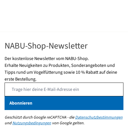
Fütterungsmethode
Futtertische, Futterhäuser,
Bodenfütterung
Gewicht
3 kg
Mehr lesen
Länge
230 mm
NABU-Shop-Newsletter
Höhe
200 mm
Der kostenlose Newsletter vom NABU-Shop.
Breite
230 mm
Erhalte Neuigkeiten zu Produkten, Sonderangeboten und
Tipps rund um Vogelfütterung sowie 10 % Rabatt auf deine
Marke
CJ Wildlife
erste Bestellung.
Vogelarten
Blaumeise, Kohlmeise,
Email Address
Haubenmeise,
Schwanzmeise,
Abonnieren
Haussperling, Feldsperling,
Rotkehlchen, Buchfink,
Geschützt durch Google reCAPTCHA - die
Datenschutzbestimmungen
Grünfink, Singdrossel,
und
Nutzungsbedingungen
von Google gelten.