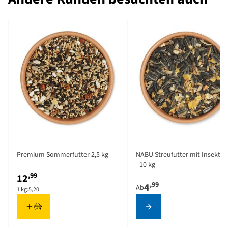
Kalorien pro
416
100 g
Zutaten
Weizen, Schwarze
Sonnenblumenkerne, Mais,
Gelbe Hirse,
Sonnenblumenherzen,
Gestreifte
Sonnenblumenkerne,
Haferflocken,
Austernschalengrieß,
The price depends on the 
Erdnüsse, Rapsöl
Premium Sommerfutter 2,5 kg
NABU Streufutter mit Insekten
- 10 kg
Analytische
Feuchtigkeit 10.09%,
,99
12
Bestandteile
Rohprotein 12.25%, Rohfett
,99
4
Ab
1 kg:
5,20
21.57%, Rohfaser 7.79%,
Rohasche 5.19%,
Konfigurieren
Kohlenhydrate 43.37%