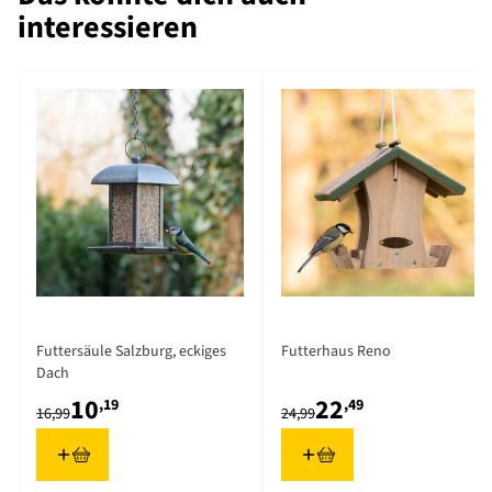
interessieren
Futtersäule Salzburg, eckiges
Futterhaus Reno
Dach
10
22
,19
,49
16,99
24,99