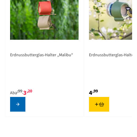
The price depends on the options chosen on the product pag
Erdnussbutterglas-Halter „Malibu“
Erdnussbutterglas-Halter 
,99
,20
,99
3
4
Ab
7
Konfigurieren