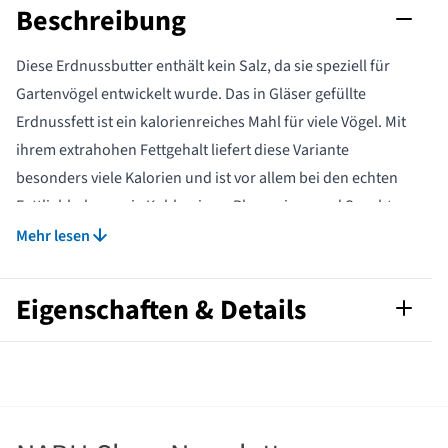
Beschreibung
Diese Erdnussbutter enthält kein Salz, da sie speziell für
Gartenvögel entwickelt wurde. Das in Gläser gefüllte
Erdnussfett ist ein kalorienreiches Mahl für viele Vögel. Mit
ihrem extrahohen Fettgehalt liefert diese Variante
besonders viele Kalorien und ist vor allem bei den echten
Fettliebhabern wie Kohlmeisen, Blaumeisen und Spechten
überaus beliebt.
Mehr lesen
Die Pluspunkte unserer Erdnussbutter für Gartenvögel:
nahrhaft und kalorienreich
Eigenschaften & Details
ohne schädliche Zutaten wie Salz und gebrannte Erdnüsse
in Zusammenarbeit mit Ornithologen von
Artikelnummer
101790119
Naturschutzorganisationen entwickelt
mit einer Extraportion Talg für noch mehr Energie; sehr
Kalorien pro
716
100 g
beliebt vor allem bei kleineren Gartenvögeln