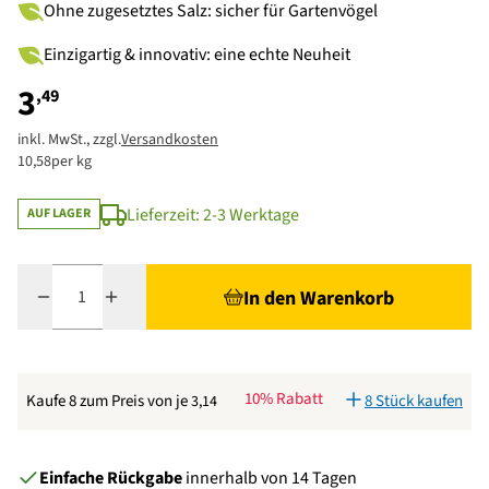
Ohne zugesetztes Salz: sicher für Gartenvögel
Einzigartig & innovativ: eine echte Neuheit
3
,49
inkl. MwSt., zzgl.
Versandkosten
10,58
per kg
Lieferzeit: 2-3 Werktage
AUF LAGER
Menge
In den Warenkorb
10% Rabatt
Kaufe 8 zum Preis von je
8 Stück kaufen
3,14
Einfache Rückgabe
innerhalb von 14 Tagen