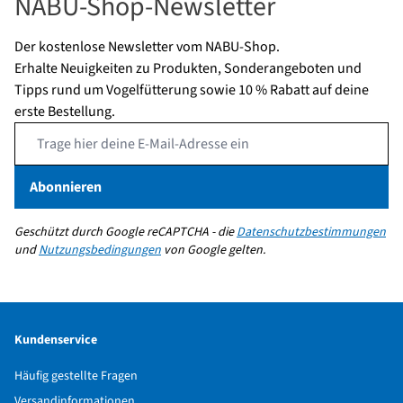
NABU-Shop-Newsletter
Zutaten
Erdnussmehl, Rindertalg,
Sonnenblumenherzen
Der kostenlose Newsletter vom NABU-Shop.
Erhalte Neuigkeiten zu Produkten, Sonderangeboten und
Analytische
Feuchtigkeit 2.77%,
Tipps rund um Vogelfütterung sowie 10 % Rabatt auf deine
Bestandteile
Rohprotein 14.16%, Rohfett
erste Bestellung.
67.54%, Rohfaser 1.15%,
Email Address
Rohasche 1.39%,
Kohlenhydrate 12.81%
Abonnieren
Fütterungsmethode
Spezielles Futterhaus
Geschützt durch Google reCAPTCHA - die
Datenschutzbestimmungen
Gewicht
0.33 kg
und
Nutzungsbedingungen
von Google gelten.
Mehr lesen
Länge
78 mm
Höhe
100 mm
Kundenservice
Breite
78 mm
Häufig gestellte Fragen
Marke
CJ Wildlife
Versandinformationen