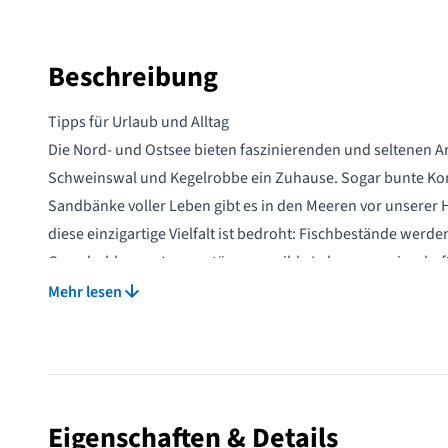
Beschreibung
Tipps für Urlaub und Alltag
Die Nord- und Ostsee bieten faszinierenden und seltenen A
Schweinswal und Kegelrobbe ein Zuhause. Sogar bunte Ko
Sandbänke voller Leben gibt es in den Meeren vor unserer 
diese einzigartige Vielfalt ist bedroht: Fischbestände werd
Grundschleppnetze zerstören sensible Lebensgemeinschaf
Meeresboden. Wie Sie unseren Meeren mit Ihrem Verhalten 
Mehr lesen
Kaufentscheidung helfen können, erfahren Sie in diesem 
Meeresschutz.
Eigenschaften & Details