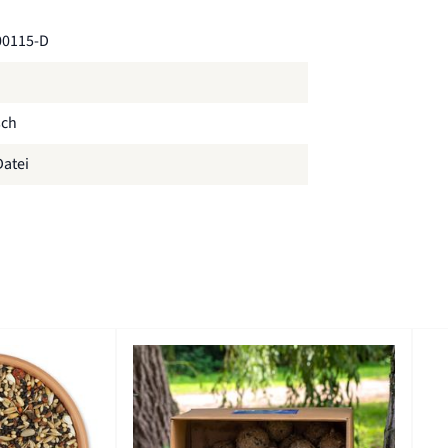
00115-D
sch
atei