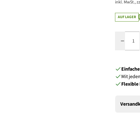
inkl. MwSt., zz
AUF LAGER
Menge
Einfach
Mit jede
Flexible
Versandk