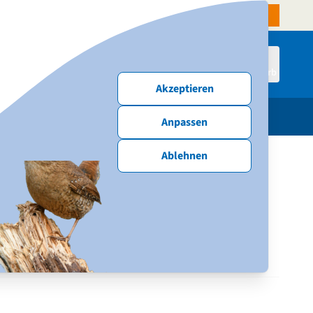
denservice
Aktiven-Shop
NABU-Website
Spenden & Mitmachen
Anmelden
Warenkorb
Akzeptieren
schenke
Publikationen
Neu & Angebote
Anpassen
Ablehnen
Tipp "Meere schützen"
al)