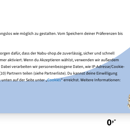
Kun
Suche
ngslos wie möglich zu gestalten. Vom Speichern deiner Präferenzen bis
Nistkästen
Gartentiere
Optik & Bücher
Ge
rgen dafür, dass der Nabu-shop.de zuverlässig, sicher und schnell
immer aktiviert. Wenn du Akzeptieren wählst, verwenden wir außerdem
. Dabei verarbeiten wir personenbezogene Daten, wie IP-Adresse/Cookie-
0) Partnern teilen (siehe Partnerliste). Du kannst deine Einwilligung
 unten auf der Seite unter „
Cookies
“ erreichst. Weitere Informationen:
NABU-
(Digit
,-
0