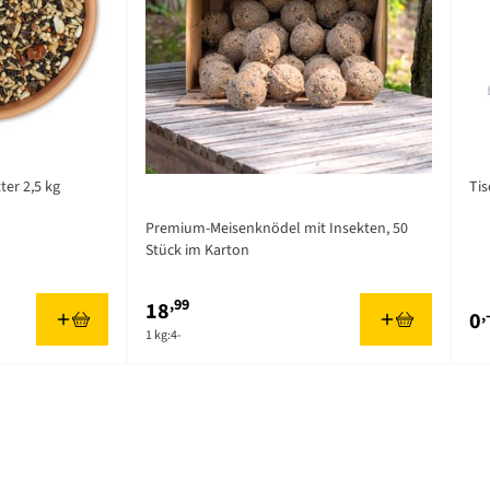
er 2,5 kg
Tis
Premium-Meisenknödel mit Insekten, 50
Stück im Karton
,99
18
,
0
1 kg:
4-