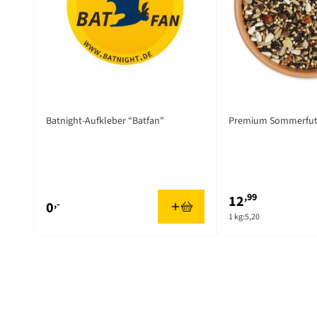
Batnight-Aufkleber “Batfan"
Premium Sommerfutt
,99
12
,-
0
1 kg:
5,20