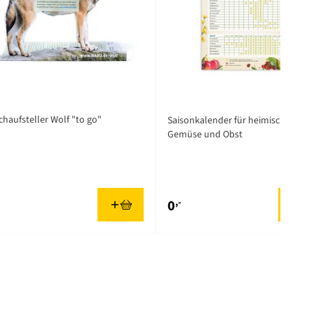
chaufsteller Wolf "to go"
Saisonkalender für heimisches
Gemüse und Obst
-
,-
0