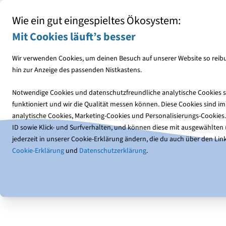
Exklusives NABU-Merchandise
Info-Materialien rund um Naturschutz
Wie ein gut eingespieltes Ökosystem:
Mit Cookies läuft’s besser
Wir verwenden Cookies, um deinen Besuch auf unserer Website so reibu
hin zur Anzeige des passenden Nistkastens.
Vogelfutter
Futterhäuser
Notwendige Cookies und datenschutzfreundliche analytische Cookies so
funktioniert und wir die Qualität messen können. Diese Cookies sind 
Downloads
NABU-Tipp "Meere schützen" (Digital)
analytische Cookies, Marketing-Cookies und Personalisierungs-Cookies
ID sowie Klick- und Surfverhalten, und können diese mit ausgewählten (1
jederzeit in unserer Cookie-Erklärung ändern, die du auch über den Link
Cookie-Erklärung
und
Datenschutzerklärung
.