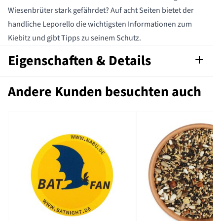
Wiesenbrüter stark gefährdet? Auf acht Seiten bietet der
handliche Leporello die wichtigsten Informationen zum
Kiebitz und gibt Tipps zu seinem Schutz.
Eigenschaften & Details
Artikelnummer
501520115-D
Andere Kunden besuchten auch
Format nach
A5
DIN
Sprache
Deutsch
Format
PDF-Datei
Marke
NABU