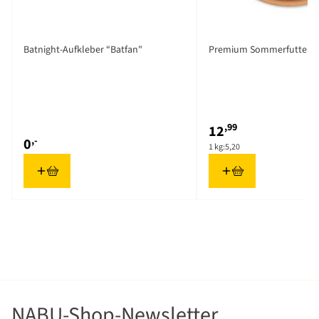
Batnight-Aufkleber “Batfan"
Premium Sommerfutter 2,
,99
12
,-
0
1 kg:
5,20
NABU-Shop-Newsletter