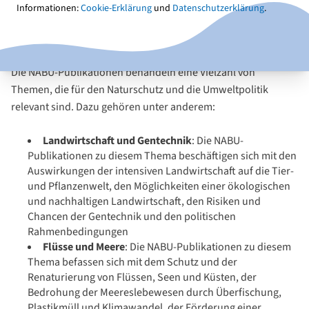
NABU-Publikationen umfassen verschiedene Formate wie
Informationen:
Cookie-Erklärung
und
Datenschutzerklärung
.
Broschüren, Flyer, Studien, Positionspapiere, Erklärungen,
Hintergrundpapiere und Zeitschriften.
Die NABU-Publikationen behandeln eine Vielzahl von
Themen, die für den Naturschutz und die Umweltpolitik
relevant sind. Dazu gehören unter anderem:
Landwirtschaft und Gentechnik
: Die NABU-
Publikationen zu diesem Thema beschäftigen sich mit den
Auswirkungen der intensiven Landwirtschaft auf die Tier-
und Pflanzenwelt, den Möglichkeiten einer ökologischen
und nachhaltigen Landwirtschaft, den Risiken und
Chancen der Gentechnik und den politischen
Rahmenbedingungen
Flüsse und Meere
: Die NABU-Publikationen zu diesem
Thema befassen sich mit dem Schutz und der
Renaturierung von Flüssen, Seen und Küsten, der
Bedrohung der Meereslebewesen durch Überfischung,
Plastikmüll und Klimawandel, der Förderung einer