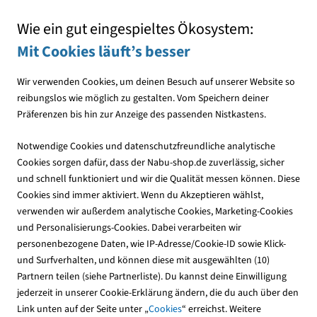
Mit jedem Einkauf den NABU unterstützen
Wie ein gut eingespieltes Ökosystem:
Mit Cookies läuft’s besser
Wir verwenden Cookies, um deinen Besuch auf unserer Website so
reibungslos wie möglich zu gestalten. Vom Speichern deiner
Präferenzen bis hin zur Anzeige des passenden Nistkastens.
Alles zum Thema
hilfeseite-publikationen
Notwendige Cookies und datenschutzfreundliche analytische
Publikationen
Cookies sorgen dafür, dass der Nabu-shop.de zuverlässig, sicher
und schnell funktioniert und wir die Qualität messen können. Diese
Cookies sind immer aktiviert. Wenn du Akzeptieren wählst,
Was sind NABU-Publikationen?
verwenden wir außerdem analytische Cookies, Marketing-Cookies
und Personalisierungs-Cookies. Dabei verarbeiten wir
personenbezogene Daten, wie IP-Adresse/Cookie-ID sowie Klick-
Vielen Dank für dein Interesse an Natur und Umwelt! NABU-
und Surfverhalten, und können diese mit ausgewählten (10)
Publikationen sind Informationsmaterialien, die vom
Partnern teilen (siehe Partnerliste). Du kannst deine Einwilligung
Naturschutzbund Deutschland (NABU) oder der
jederzeit in unserer Cookie-Erklärung ändern, die du auch über den
Naturschutzjugend (NAJU) herausgegeben werden. Die
Link unten auf der Seite unter „
Cookies
“ erreichst. Weitere