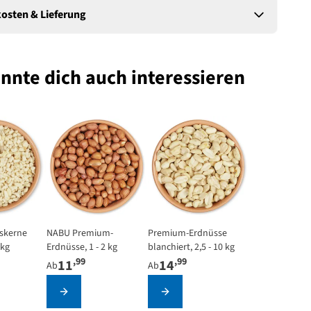
osten & Lieferung
nnte dich auch interessieren
epends on the options chosen on the product page
skerne
The price depends on the options chosen on the product
NABU Premium-
The price depends on the options 
Premium-Erdnüsse
 kg
Erdnüsse, 1 - 2 kg
blanchiert, 2,5 - 10 kg
,99
,99
11
14
Ab
Ab
ieren
Konfigurieren
Konfigurieren