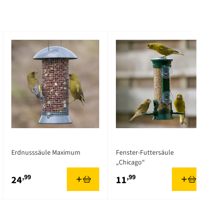
Erdnusssäule Maximum
Fenster-Futtersäule
„Chicago“
,99
,99
24
11