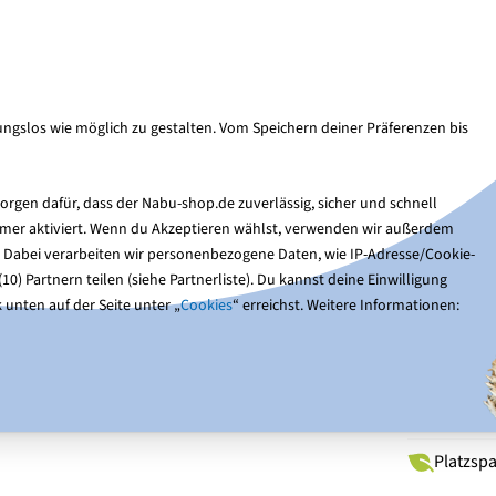
Kun
Suche
ngslos wie möglich zu gestalten. Vom Speichern deiner Präferenzen bis
Nistkästen
Gartentiere
Optik & Bücher
Ge
rgen dafür, dass der Nabu-shop.de zuverlässig, sicher und schnell
immer aktiviert. Wenn du Akzeptieren wählst, verwenden wir außerdem
erspender „Challenger“ für Erdnüsse
. Dabei verarbeiten wir personenbezogene Daten, wie IP-Adresse/Cookie-
0) Partnern teilen (siehe Partnerliste). Du kannst deine Einwilligung
 unten auf der Seite unter „
Cookies
“ erreichst. Weitere Informationen:
Fenst
„Chal
Platzspa