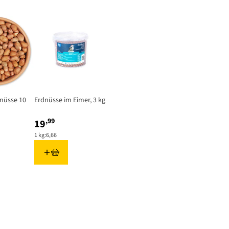
nüsse 10
Erdnüsse im Eimer, 3 kg
,99
19
1 kg:
6,66