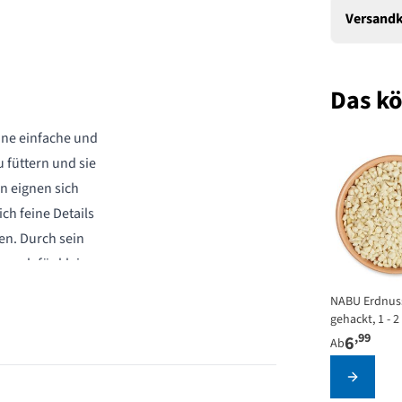
Versandk
Das kö
ine einfache und
 füttern und sie
n eignen sich
ch feine Details
en. Durch sein
 auch für kleinere
zen und Meisen
The price d
NABU Erdnus
gehackt, 1 - 2
,99
ergrund. Der
6
Ab
nze Erdnüsse
Konfigur
 dass Vögel – auch