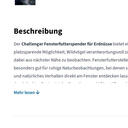
Beschreibung
Der
Challenger Fensterfutterspender für Erdnüsse
bietet e
platzsparende Möglichkeit, Wildvögel verantwortungsvoll zu
dabei aus nächster Nähe zu beobachten. Fensterfutterstelle
besonders gut für ruhige Naturbeobachtungen, bei denen si
und natürliches Verhalten direkt am Fenster entdecken lass
durchdachtes Design ist der Spender sowohl für größere als
Vogelarten geeignet und kann verschiedene Arten wie Spat
Mehr lesen
anziehen.
Bei der Entwicklung stand die Sicherheit der Vögel im Vord
futterspender kommt ohne Netz aus und ermöglicht es, ga
sicher anzubieten. Ein integriertes Metallgitter sorgt dafür,