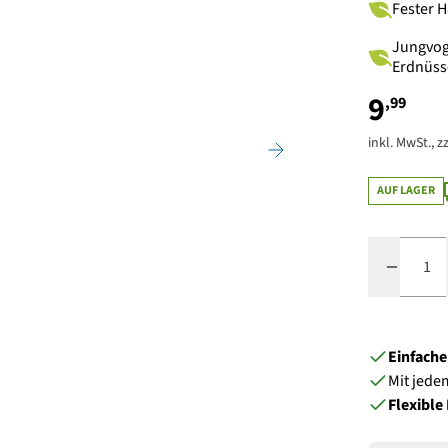
Fester H
Jungvoge
Erdnüss
9
,99
inkl. MwSt., zz
AUF LAGER
Menge
Einfach
Mit jede
Flexible