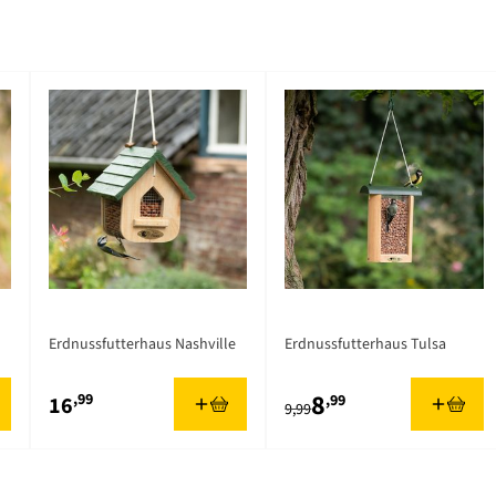
er
 page
Erdnussfutterhaus Nashville
Erdnussfutterhaus Tulsa
8
,99
,99
16
9,99