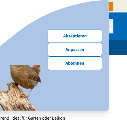
denservice
Aktiven-Shop
NABU-Website
Spenden & Mitmachen
Anmelden
Warenkorb
Akzeptieren
schenke
Publikationen
Neu & Angebote
Anpassen
Ablehnen
erfutterspender
lenger“ für Erdnüsse
rend: ideal für Garten oder Balkon