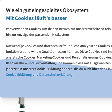
Mit jedem Einkauf den NABU unterstützen
Wie ein gut eingespieltes Ökosystem:
Mit Cookies läuft’s besser
Wir verwenden Cookies, um deinen Besuch auf unserer Website so reibu
hin zur Anzeige des passenden Nistkastens.
Vogelfutter
Futterhäuser
Notwendige Cookies und datenschutzfreundliche analytische Cookies so
funktioniert und wir die Qualität messen können. Diese Cookies sind 
Vogelfutterhäuser
Erdnuss-Futterhäuser
Fensterfutt
analytische Cookies, Marketing-Cookies und Personalisierungs-Cookies
ID sowie Klick- und Surfverhalten, und können diese mit ausgewählten (1
jederzeit in unserer Cookie-Erklärung ändern, die du auch über den Link
Cookie-Erklärung
und
Datenschutzerklärung
.