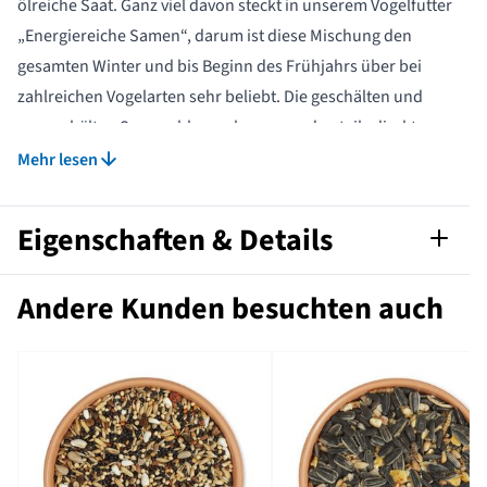
ölreiche Saat. Ganz viel davon steckt in unserem Vogelfutter
„Energiereiche Samen“, darum ist diese Mischung den
gesamten Winter und bis Beginn des Frühjahrs über bei
zahlreichen Vogelarten sehr beliebt. Die geschälten und
ungeschälten Sonnenblumenkerne werden teils direkt an
der Futtersäule gefressen, teils jedoch auch mitgenommen
Mehr lesen
und woanders geschält und gefressen. Am Futterplatz
herrscht also immer ein reges Kommen und Gehen.
Eigenschaften & Details
Artikelnummer
G-140010120-140030119
Andere Kunden besuchten auch
Kalorien pro
449
100 g
Zutaten
Schwarze
Sonnenblumenkerne, Mais,
Sonnenblumenherzen,