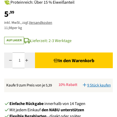
Proteinreich: Über 15 % Eiweißanteil
5
,99
inkl. MwSt., zzgl.
Versandkosten
11,98
per kg
Lieferzeit: 2-3 Werktage
AUF LAGER
Menge
In den Warenkorb
10% Rabatt
Kaufe 9 zum Preis von je
9 Stück kaufen
5,39
Einfache Rückgabe
innerhalb von 14 Tagen
Mit jedem Einkauf
den NABU unterstützen
Flexible Bezahlarten
- direkt oder später