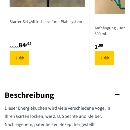
The price depends on the options chosen on the product pag
Starter-Set ‚‚All inclusive‘‘ mit Pfahlsystem
Aufhängung „Hongko
500 ml
84
,92
,99
2
99,90
Beschreibung
Dieser Energiekuchen wird viele verschiedene Vögel in
Ihren Garten locken, wie z. B. Spechte und Kleiber.
Nach eigenem, patentierten Rezept hergestellt