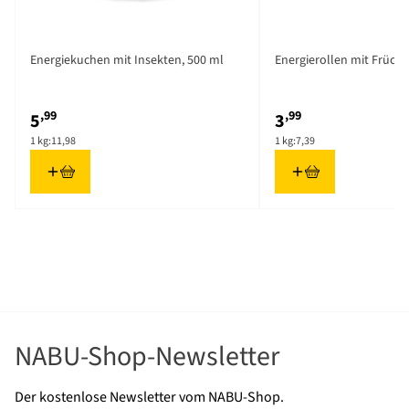
Fütterungsmethode
Spezielles Futterhaus,
Bereit zum Aufhängen
Energiekuchen mit Insekten, 500 ml
Energierollen mit Frücht
Gewicht
0.5 kg
Mehr lesen
Länge
85 mm
,99
,99
5
3
Höhe
140 mm
1 kg:
11,98
1 kg:
7,39
Breite
85 mm
Marke
CJ Wildlife
NABU-Shop-Newsletter
Der kostenlose Newsletter vom NABU-Shop.