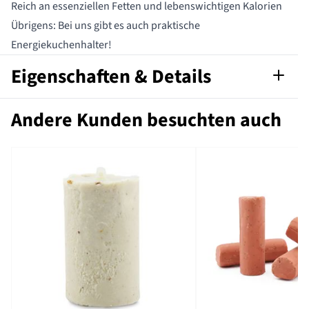
Reich an essenziellen Fetten und lebenswichtigen Kalorien
Übrigens: Bei uns gibt es auch praktische
Energiekuchenhalter!
Eigenschaften & Details
Artikelnummer
100220119
Andere Kunden besuchten auch
Kalorien pro
691
100 g
Zutaten
Erdnüsse Mehl, Rindertalg
Analytische
Feuchtigkeit 2.92%,
Bestandteile
Rohprotein 16.01%, Rohfett
62.7%, Rohfaser 1.21%,
Rohasche 1.4%,
Kohlenhydrate 15.57%