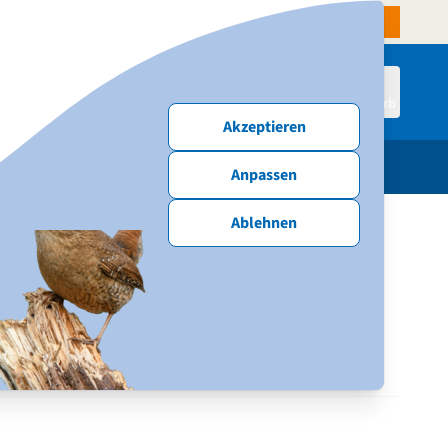
denservice
Aktiven-Shop
NABU-Website
Spenden & Mitmachen
Anmelden
Warenkorb
Akzeptieren
schenke
Publikationen
Neu & Angebote
Anpassen
Ablehnen
liste zur kommunalen
planung (Digital)