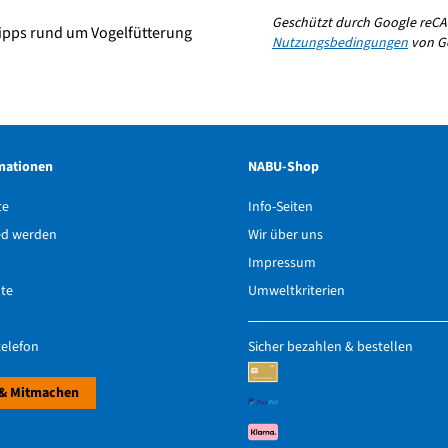
Geschützt durch Google reCA
ipps rund um Vogelfütterung
Nutzungsbedingungen
von Go
mationen
NABU-Shop
te
Info-Seiten
ed werden
Wir über uns
Impressum
hte
Umweltkriterien
elefon
Sicher bezahlen & bestellen
& Mitmachen