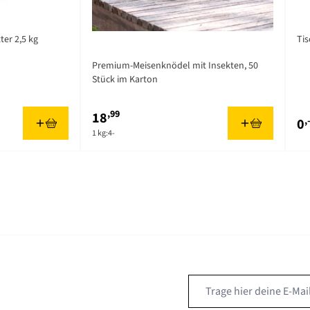
er 2,5 kg
Tis
Premium-Meisenknödel mit Insekten, 50
Stück im Karton
,99
18
,
0
1 kg:
4-