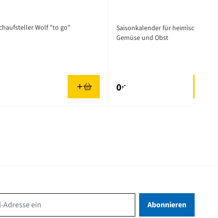
chaufsteller Wolf "to go"
Saisonkalender für heimisches
Gemüse und Obst
-
,-
0
Email Address
Abonnieren