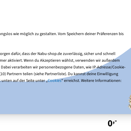
Kun
Suche
ngslos wie möglich zu gestalten. Vom Speichern deiner Präferenzen bis
Nistkästen
Gartentiere
Optik & Bücher
Ge
rgen dafür, dass der Nabu-shop.de zuverlässig, sicher und schnell
immer aktiviert. Wenn du Akzeptieren wählst, verwenden wir außerdem
Digital)
. Dabei verarbeiten wir personenbezogene Daten, wie IP-Adresse/Cookie-
0) Partnern teilen (siehe Partnerliste). Du kannst deine Einwilligung
 unten auf der Seite unter „
Cookies
“ erreichst. Weitere Informationen:
Check
Wärme
,-
0