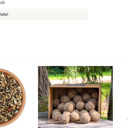
sch
atei