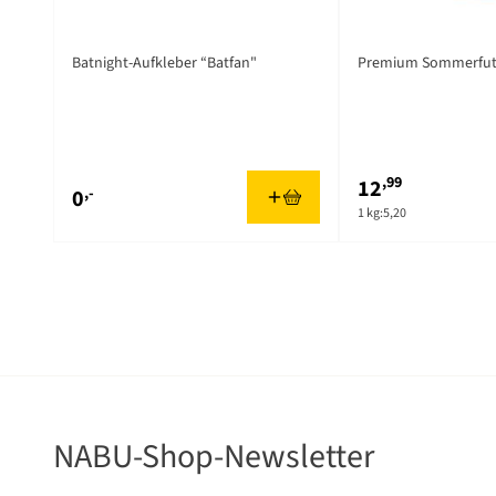
Batnight-Aufkleber “Batfan"
Premium Sommerfutt
,99
12
,-
0
1 kg:
5,20
NABU-Shop-Newsletter