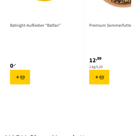
Batnight-Aufkleber “Batfan"
Premium Sommerfutter 2,
,99
12
,-
0
1 kg:
5,20