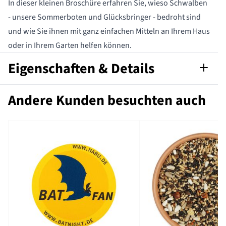
In dieser kleinen Broschüre erfahren Sie, wieso Schwalben
- unsere Sommerboten und Glücksbringer - bedroht sind
und wie Sie ihnen mit ganz einfachen Mitteln an Ihrem Haus
oder in Ihrem Garten helfen können.
Eigenschaften & Details
Artikelnummer
553860115-D
Andere Kunden besuchten auch
Sprache
Deutsch
Format
PDF-Datei
Marke
NABU