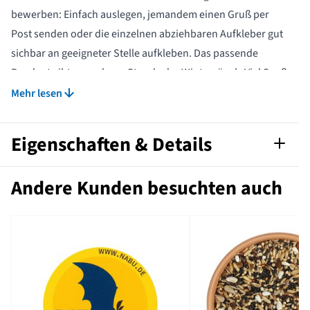
bewerben: Einfach auslegen, jemandem einen Gruß per
Post senden oder die einzelnen abziehbaren Aufkleber gut
sichbar an geeigneter Stelle aufkleben. Das passende
Pendant gibt es auch zur Stunde der Wintervögel . Viel Spaß
damit!
Mehr lesen
Eigenschaften & Details
Artikelnummer
558160115-D
Andere Kunden besuchten auch
Sprache
Deutsch
Format
PDF-Datei
Marke
NABU