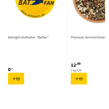
Batnight-Aufkleber “Batfan"
Premium Sommerfutter 2,
,99
12
,-
0
1 kg:
5,20