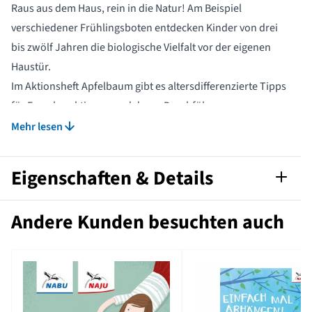
Raus aus dem Haus, rein in die Natur! Am Beispiel
verschiedener Frühlingsboten entdecken Kinder von drei
bis zwölf Jahren die biologische Vielfalt vor der eigenen
Haustür.
Im Aktionsheft Apfelbaum gibt es altersdifferenzierte Tipps
für Forscheraktionen und deren Durchführung.
20 Seiten, DIN A4
Mehr lesen
Eigenschaften & Details
Artikelnummer
551810115
Andere Kunden besuchten auch
Sprache
Deutsch
Marke
NAJU