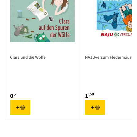
Clara und die Wölfe
NAJUversum Fledermäuse
,50
,-
0
1