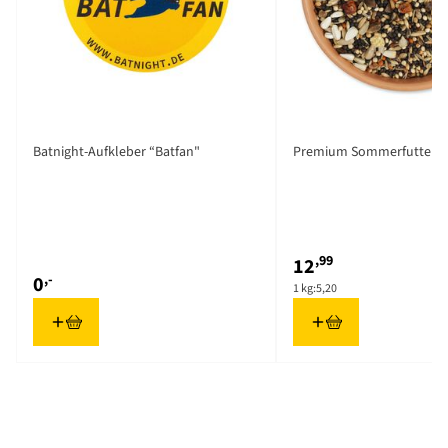
Batnight-Aufkleber “Batfan"
Premium Sommerfutter 2,
,99
12
,-
0
1 kg:
5,20