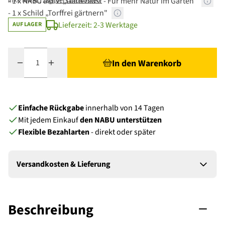
- 1 x NABU aktiv: „Gartenlust - Für mehr Natur im Garten“
inkl. MwSt., zzgl.
Versandkosten
- 1 x Schild „Torffrei gärtnern"
Lieferzeit: 2-3 Werktage
AUF LAGER
The price depends on the chosen options
Menge
In den Warenkorb
Einfache Rückgabe
innerhalb von 14 Tagen
Mit jedem Einkauf
den NABU unterstützen
Flexible Bezahlarten
- direkt oder später
Versandkosten & Lieferung
Beschreibung