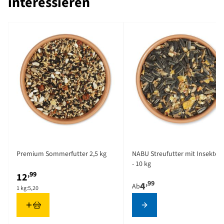
interessieren
The price depends on the o
Premium Sommerfutter 2,5 kg
NABU Streufutter mit Insekten,
- 10 kg
,99
12
,99
4
Ab
1 kg:
5,20
Konfigurieren