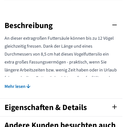
Beschreibung
An dieser extragroßen Futtersäule können bis zu 12 Vögel
gleichzeitig fressen. Dank der Länge und eines
Durchmessers von 8,5 cm hat dieses Vogelfuttersilo ein
extra großes Fassungsvermögen - praktisch, wenn Sie
längere Arbeitszeiten bzw. wenig Zeit haben oder in Urlaub
fahren, da diese Futtersäule nicht so oft aufgefüllt werden
muss wie kleinere Modelle.
Mehr lesen
Die Pluspunkte im Überblick:
Extra großes Fassungsvermögen, dank 8,5 cm Durchmesser
Eigenschaften & Details
und extralangem Zylinder
Ideal, wenn man lagne arbeiten muss oder in Urlaub ist
Artikelnummer
330200120
Andere Kunden besuchten auch
kann zur Reinigung demontiert werden